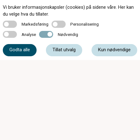
Vi bruker informasjonskapsler (cookies) på sidene våre. Her kan
Kontakt oss
du velge hva du tillater.
Markedsføring
Personalisering
Markedsføring
Personalisering
Analyse
Nødvendig
Analyse
Nødvendig
38 02 34 27
Godta alle
Tillat utvalg
Kun nødvendige
post@tvedt-optikk.no
Tollbodgt. 8, 4611 Kristiansand
Mandag - Onsdag
09:00 - 17:00
Torsdag
09:00 - 18:00