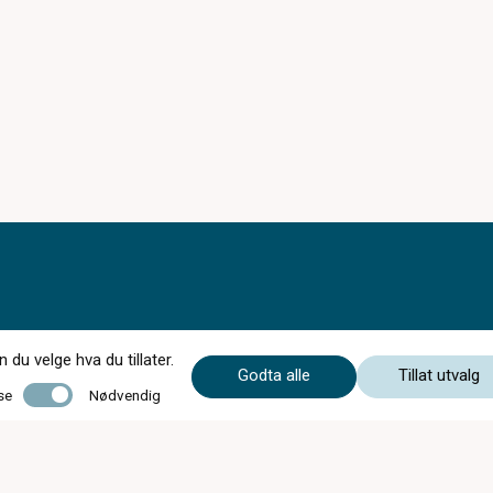
du velge hva du tillater.
Godta alle
Tillat utvalg
Nødvendig
se
Nødvendig
Mandag - Onsdag
09:00 - 17:00
Torsdag
09:00 - 18:00
Fredag
09:00 - 17:00