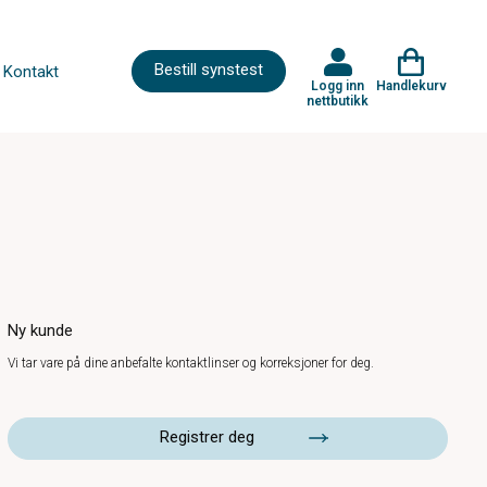
Bestill synstest
Kontakt
Logg inn
Handlekurv
nettbutikk
Ny kunde
Vi tar vare på dine anbefalte kontaktlinser og korreksjoner for deg.
Registrer deg