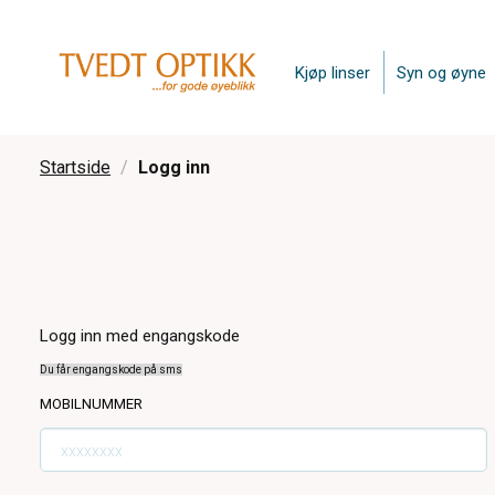
Kjøp linser
Syn og øyne
Startside
Logg inn
Logg inn med engangskode
Du får engangskode på sms
MOBILNUMMER