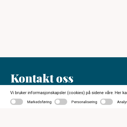
Kontakt oss
Vi bruker informasjonskapsler (cookies) på sidene våre. Her kan 
38 02 34 27
Markedsføring
Personalisering
Analyse
Markedsføring
Personalisering
Analy