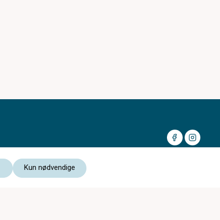
Kun nødvendige
Medlem av:
Les vår personvernerklæring