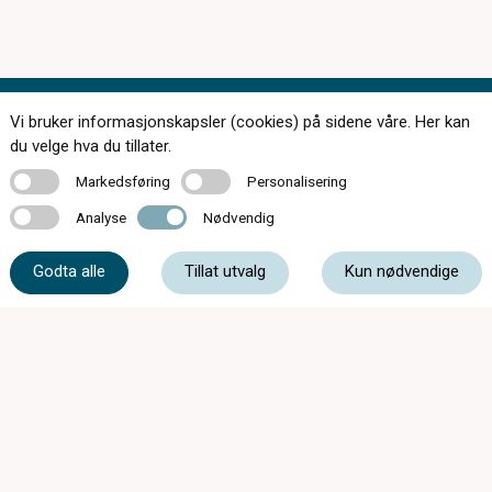
Vi bruker informasjonskapsler (cookies) på sidene våre. Her kan
Kontakt oss
du velge hva du tillater.
Markedsføring
Personalisering
Markedsføring
Personalisering
Analyse
Nødvendig
Analyse
Nødvendig
38 02 34 27
Godta alle
Tillat utvalg
Kun nødvendige
post@tvedt-optikk.no