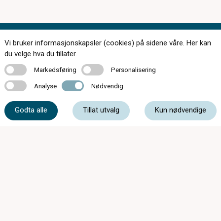
Vi bruker informasjonskapsler (cookies) på sidene våre. Her kan
Kontakt oss
du velge hva du tillater.
Markedsføring
Personalisering
Markedsføring
Personalisering
Analyse
Nødvendig
Analyse
Nødvendig
38 02 34 27
Godta alle
Tillat utvalg
Kun nødvendige
post@tvedt-optikk.no
Tollbodgt. 8, 4611 Kristiansand