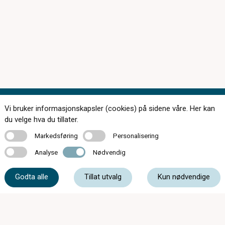
Vi bruker informasjonskapsler (cookies) på sidene våre. Her kan
Kontakt oss
du velge hva du tillater.
Markedsføring
Personalisering
Markedsføring
Personalisering
Analyse
Nødvendig
Analyse
Nødvendig
38 02 34 27
Godta alle
Tillat utvalg
Kun nødvendige