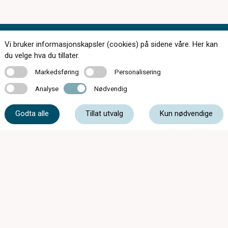
Vi bruker informasjonskapsler (cookies) på sidene våre. Her kan
Kontakt oss
du velge hva du tillater.
Markedsføring
Personalisering
Markedsføring
Personalisering
Analyse
Nødvendig
Analyse
Nødvendig
38 02 34 27
Godta alle
Tillat utvalg
Kun nødvendige
post@tvedt-optikk.no
Tollbodgt. 8, 4611 Kristiansand