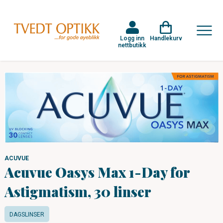
Logg inn
Handlekurv
nettbutikk
ACUVUE
Acuvue Oasys Max 1-Day for
Astigmatism, 30 linser
DAGSLINSER