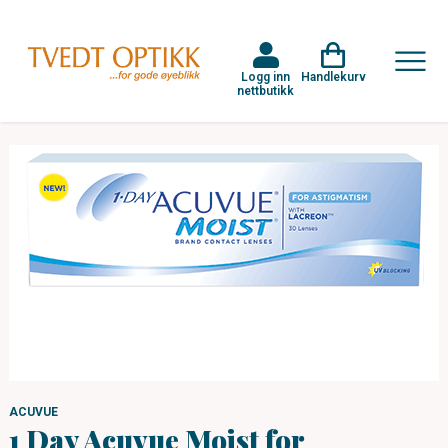
Logg inn
Handlekurv
nettbutikk
ACUVUE
1 Day Acuvue Moist for