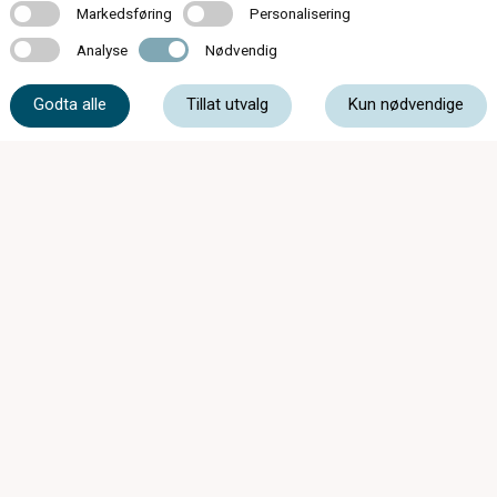
Markedsføring
Personalisering
Markedsføring
Personalisering
Analyse
Nødvendig
Analyse
Nødvendig
38 02 34 27
Godta alle
Tillat utvalg
Kun nødvendige
post@tvedt-optikk.no
Tollbodgt. 8, 4611 Kristiansand
Mandag - Onsdag
09:00 - 17:00
Torsdag
09:00 - 18:00
Fredag
09:00 - 17:00
Lørdag
10:00 - 15:00